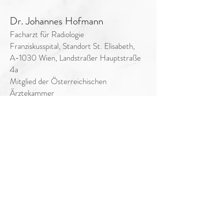
Dr. Johannes Hofmann
Facharzt für Radiologie
Franziskusspital, Standort St. Elisabeth,
A-1030 Wien, Landstraßer Hauptstraße
4a
Mitglied der Österreichischen
Ärztekammer
Kommunikationstrainer, Coach
A-1030 Wien, Schlachthausgasse 30/313
UID-Nummer: ATU
57864289
Mitglied des Österreichischen
Dachverbandes für NLP und des
American Board of NLP
Tel.: +43 (0) 676 3367877
Email: hofmann@mind-body.at